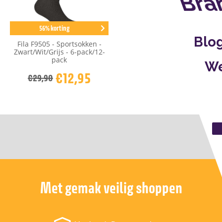
Bra
56% korting
Blo
Fila F9505 - Sportsokken -
Zwart/Wit/Grijs - 6-pack/12-
pack
We
€12,95
€29,90
Met gemak veilig shoppen