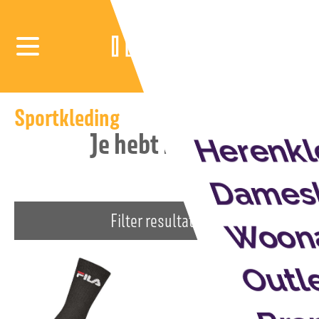
Sportkleding
Je hebt nog maar:
Herenkl
00:16:32:17
Dames
Filter resultaten
Woona
Outl