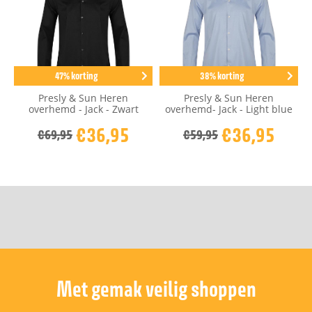
47% korting
38% korting
Presly & Sun Heren
Presly & Sun Heren
overhemd - Jack - Zwart
overhemd- Jack - Light blue
€36,95
€36,95
€69,95
€59,95
Met gemak veilig shoppen