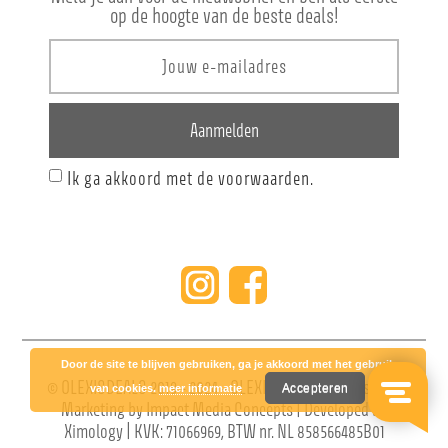
op de hoogte van de beste deals!
Aanmelden
Ik ga akkoord met de voorwaarden.
Door de site te blijven gebruiken, ga je akkoord met het gebruik
© OLEXISDEALS 2019 - 2024 - OLEXIS Group BV | Design &
Accepteren
van cookies.
meer informatie
Marketing by
Impact Media Concepts
| Developed by
Ximology
| KVK: 71066969, BTW nr. NL 858566485B01