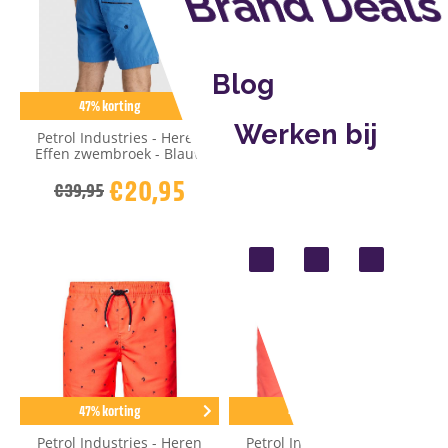
Brand Deals
Blog
47% korting
47% korting
Werken bij
Petrol Industries - Heren
Petrol Industries - Heren
Effen zwembroek - Blauw
Effen zwembroek - Groen -
Blauw
€20,95
€39,95
€20,95
€39,95
47% korting
47% korting
Petrol Industries - Heren
Petrol Industries - Heren