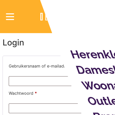
Login
Herenkl
Dames
Gebruikersnaam of e-mailadres
*
Woona
Wachtwoord
*
Outl