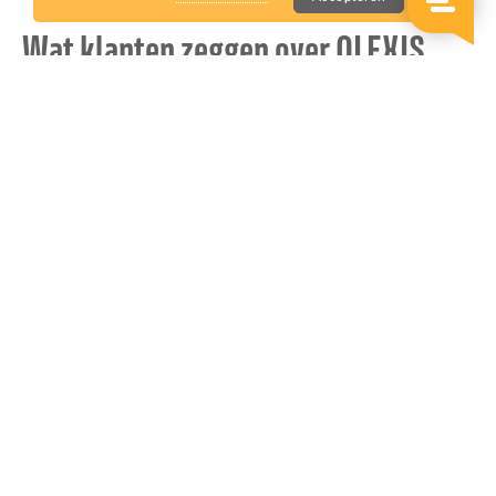
Wat klanten zeggen over OLEXIS
DEALS
Anja T





Goed en snelle levering