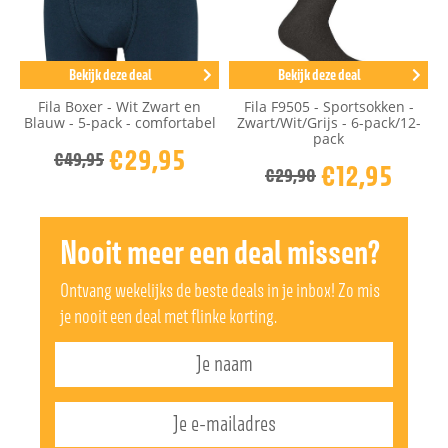
Bekijk deze deal
Bekijk deze deal
Fila Boxer - Wit Zwart en
Fila F9505 - Sportsokken -
Blauw - 5-pack - comfortabel
Zwart/Wit/Grijs - 6-pack/12-
pack
€29,95
€49,95
€12,95
€29,90
Nooit meer een deal missen?
Ontvang wekelijks de beste deals in je inbox! Zo mis
je nooit een deal met flinke korting.