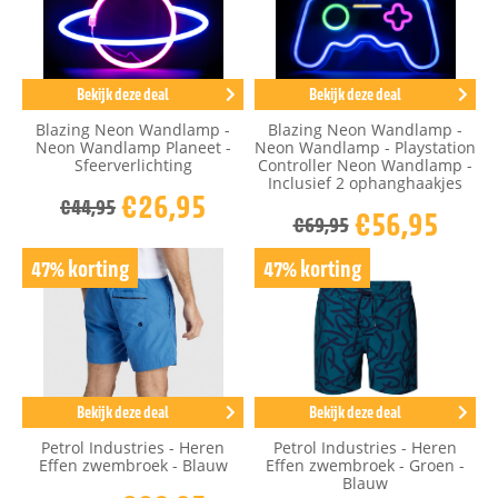
Bekijk deze deal
Bekijk deze deal
Blazing Neon Wandlamp -
Blazing Neon Wandlamp -
Neon Wandlamp Planeet -
Neon Wandlamp - Playstation
Sfeerverlichting
Controller Neon Wandlamp -
Inclusief 2 ophanghaakjes
€26,95
€44,95
€56,95
€69,95
47% korting
47% korting
Bekijk deze deal
Bekijk deze deal
Petrol Industries - Heren
Petrol Industries - Heren
Effen zwembroek - Blauw
Effen zwembroek - Groen -
Blauw