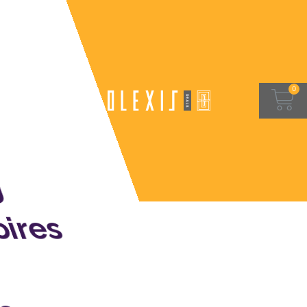
g
ires