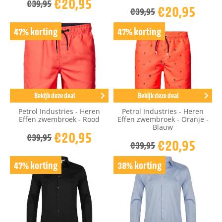
€20,95
€39,95
€20,95
€39,95
47% korting
47% korting
Bekijk deze deal
Bekijk deze deal
Petrol Industries - Heren
Petrol Industries - Heren
Effen zwembroek - Rood
Effen zwembroek - Oranje -
Blauw
€20,95
€39,95
€20,95
€39,95
47% korting
38% korting