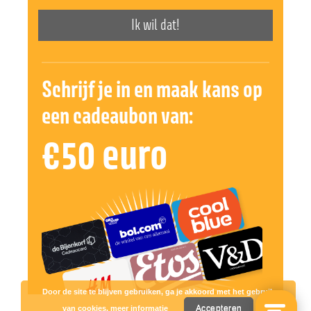
Ik wil dat!
Schrijf je in en maak kans op
een cadeaubon van:
€50 euro
Door de site te blijven gebruiken, ga je akkoord met het gebruik
Accepteren
van cookies.
meer informatie