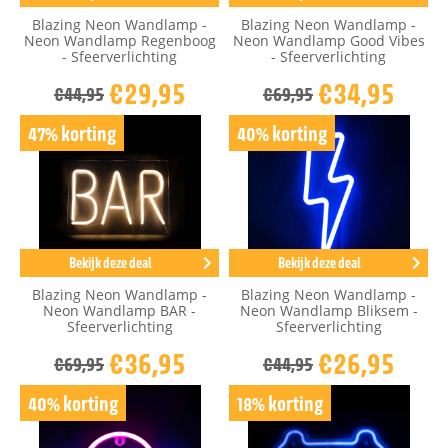
Blazing Neon Wandlamp -
Blazing Neon Wandlamp -
Neon Wandlamp Regenboog
Neon Wandlamp Good Vibes
- Sfeerverlichting
- Sfeerverlichting
€29,95
€34,95
€44,95
€69,95
47% korting
40% korting
Bekijk deze deal
Bekijk deze deal
Blazing Neon Wandlamp -
Blazing Neon Wandlamp -
Neon Wandlamp BAR -
Neon Wandlamp Bliksem -
Sfeerverlichting
Sfeerverlichting
€36,95
€26,95
€69,95
€44,95
40% korting
18% korting