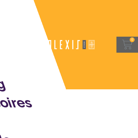
g
oires