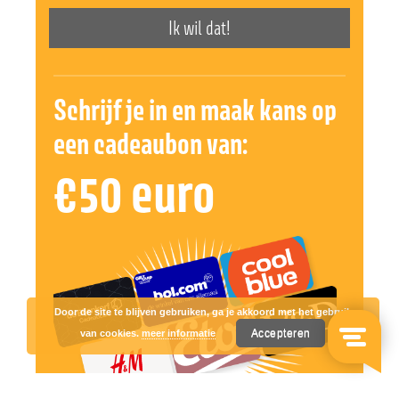
Ik wil dat!
Schrijf je in en maak kans op
een cadeaubon van:
€50 euro
Door de site te blijven gebruiken, ga je akkoord met het gebruik
Accepteren
van cookies.
meer informatie