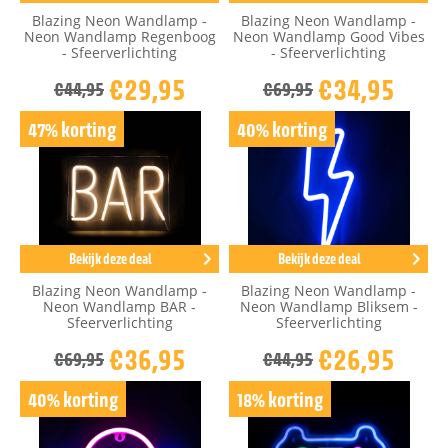
Blazing Neon Wandlamp -
Blazing Neon Wandlamp -
Neon Wandlamp Regenboog
Neon Wandlamp Good Vibes
- Sfeerverlichting
- Sfeerverlichting
€29,95
€34,95
€44,95
€69,95
47% korting
40% korting
Bekijk deze deal
Bekijk deze deal
Blazing Neon Wandlamp -
Blazing Neon Wandlamp -
Neon Wandlamp BAR -
Neon Wandlamp Bliksem -
Sfeerverlichting
Sfeerverlichting
€36,95
€26,95
€69,95
€44,95
40% korting
18% korting