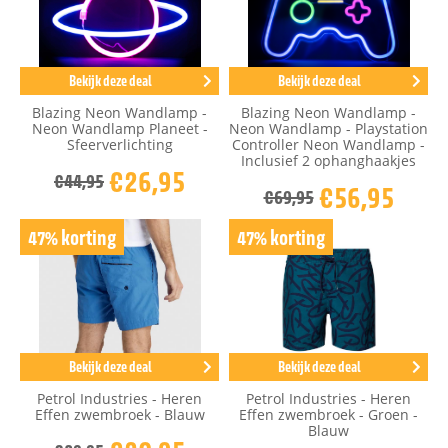
Bekijk deze deal
Bekijk deze deal
Blazing Neon Wandlamp -
Blazing Neon Wandlamp -
Neon Wandlamp Planeet -
Neon Wandlamp - Playstation
Sfeerverlichting
Controller Neon Wandlamp -
Inclusief 2 ophanghaakjes
€26,95
€44,95
€56,95
€69,95
47% korting
47% korting
Bekijk deze deal
Bekijk deze deal
Petrol Industries - Heren
Petrol Industries - Heren
Effen zwembroek - Blauw
Effen zwembroek - Groen -
Blauw