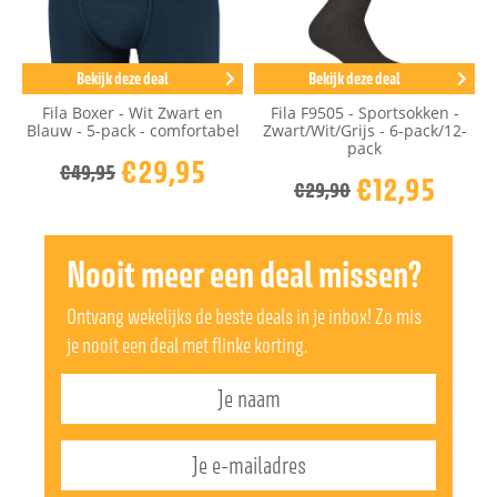
Bekijk deze deal
Bekijk deze deal
Fila Boxer - Wit Zwart en
Fila F9505 - Sportsokken -
Blauw - 5-pack - comfortabel
Zwart/Wit/Grijs - 6-pack/12-
pack
€29,95
€49,95
€12,95
€29,90
Nooit meer een deal missen?
Ontvang wekelijks de beste deals in je inbox! Zo mis
je nooit een deal met flinke korting.