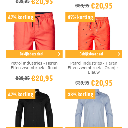
€20,95
€39,95
€20,95
€39,95
47% korting
47% korting
Bekijk deze deal
Bekijk deze deal
Petrol Industries - Heren
Petrol Industries - Heren
Effen zwembroek - Rood
Effen zwembroek - Oranje -
Blauw
€20,95
€39,95
€20,95
€39,95
47% korting
38% korting