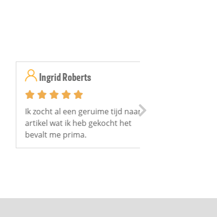
Ingrid Roberts
W Engelen










 zocht al een geruime tijd naar dit
Snelle reactie e
tikel wat ik heb gekocht het
product voldoet
valt me prima.
verwachting.