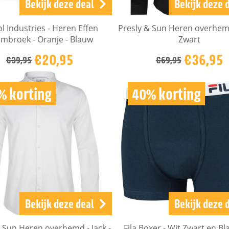
Bekijk deze deal
Bekijk deze 
ol Industries - Heren Effen
Presly & Sun Heren overhemd 
mbroek - Oranje - Blauw
Zwart
€20,95
€36,95
€39,95
€69,95
% korting
40% korting
Bekijk deze deal
Bekijk deze 
& Sun Heren overhemd - Jack -
Fila Boxer - Wit Zwart en Bl