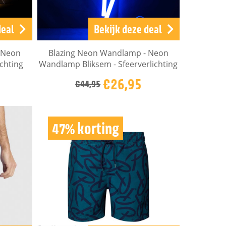
deal
Bekijk deze deal
 Neon
Blazing Neon Wandlamp - Neon
chting
Wandlamp Bliksem - Sfeerverlichting
€26,95
€44,95
47% korting