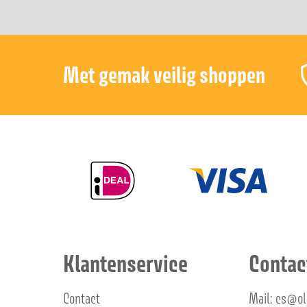
Met gemak veilig shoppen
Klantenservice
Contac
Contact
Mail: cs@o