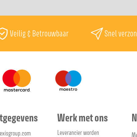
Veilig & Betrouwbaar
Snel verzo
tgegevens
Werk met ons
N
Leverancier worden
lexisgroup.com
Me