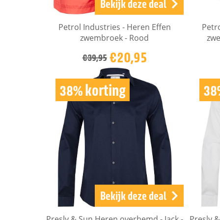
Bekijk deze deal
Petrol Industries - Heren Effen
Petr
zwembroek - Rood
zwe
€20,95
€39,95
38% korting
38
Bekijk deze deal
Presly & Sun Heren overhemd - Jack -
Presly 