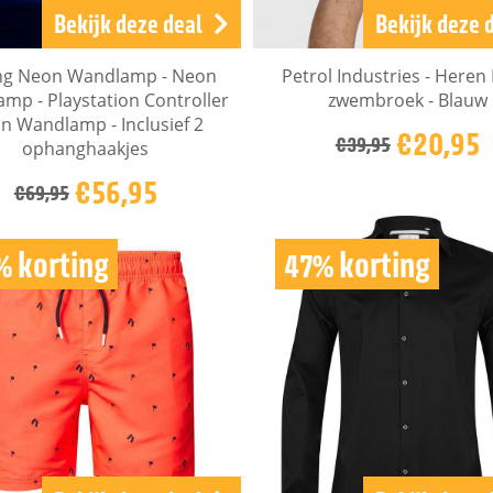
Bekijk deze deal
Bekijk deze 
ing Neon Wandlamp - Neon
Petrol Industries - Heren 
mp - Playstation Controller
zwembroek - Blauw
n Wandlamp - Inclusief 2
€20,95
€39,95
ophanghaakjes
€56,95
€69,95
% korting
47% korting