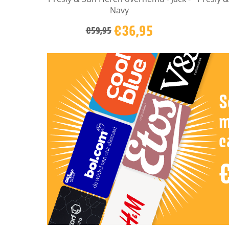
Navy
€36,95
€59,95
S
m
c