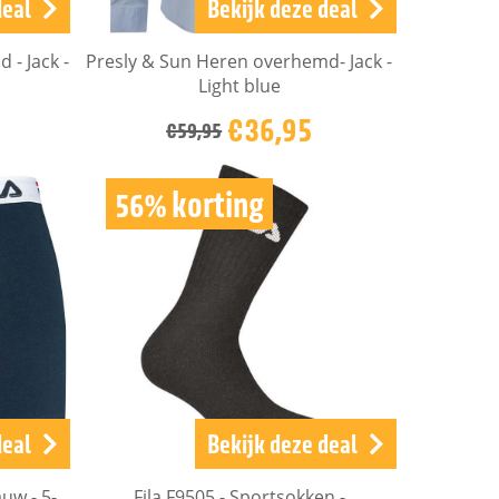
deal
Bekijk deze deal
- Jack -
Presly & Sun Heren overhemd- Jack -
Light blue
€36,95
€59,95
56% korting
deal
Bekijk deze deal
auw - 5-
Fila F9505 - Sportsokken -