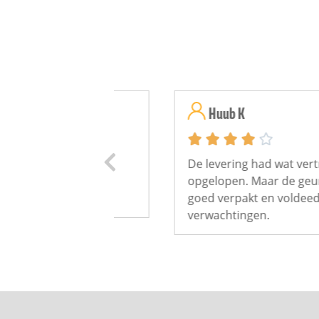
Huub K





erwerking en
De levering had wat vertraging
n mijn
opgelopen. Maar de geurkaars w
goed verpakt en voldeed aan de
verwachtingen.