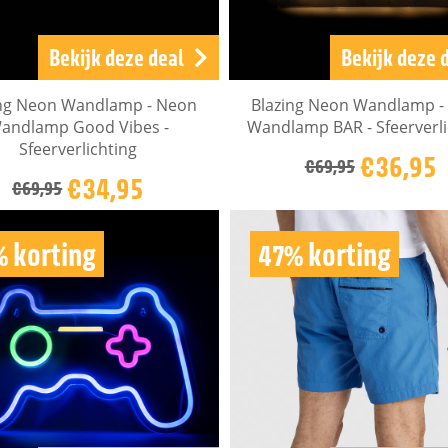
Bekijk deze deal
Bekijk deze 
ing Neon Wandlamp - Neon
Blazing Neon Wandlamp -
andlamp Good Vibes -
Wandlamp BAR - Sfeerverli
Sfeerverlichting
€36,95
€69,95
€34,95
€69,95
% korting
47% korting