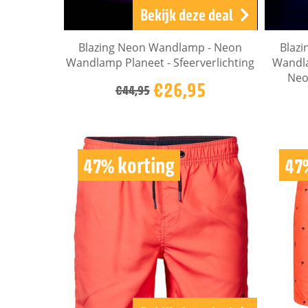
Bekijk deze deal
Blazing Neon Wandlamp - Neon
Blaz
Wandlamp Planeet - Sfeerverlichting
Wandla
Neo
€26,95
€44,95
47% korting
47