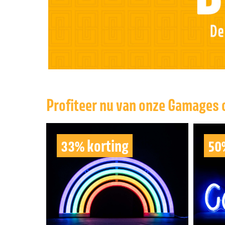
Profiteer nu van onze Gamages 
33% korting
50