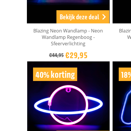
Bekijk deze deal
Blazing Neon Wandlamp - Neon
Blaz
Wandlamp Regenboog -
W
Sfeerverlichting
€29,95
€44,95
40% korting
18