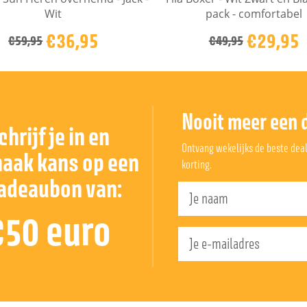
Wit
pack - comfortabel
€36,95
€29,95
€59,95
€49,95
Nooit meer een 
chrijf je in en
Ontvang wekelijks de beste deals
aak kans op een
korting.
adeaubon van:
€50 euro