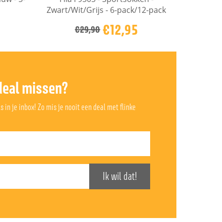
Zwart/Wit/Grijs - 6-pack/12-pack
€12,95
€29,90
deal missen?
 in je inbox! Zo mis je nooit een deal met flinke
Ik wil dat!