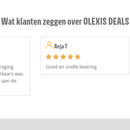
Wat klanten zeggen over OLEXIS DEALS
Anja T





Goed en snelle levering
Ik
as
ar
be