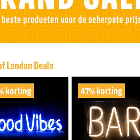
of London Deals
% korting
47% korting